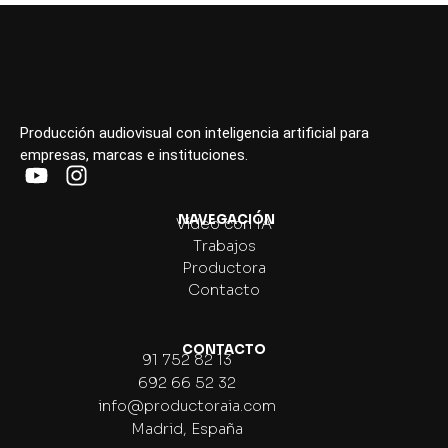
Producción audiovisual con inteligencia artificial para
empresas, marcas e instituciones.
NAVEGACIÓN
Vídeo con IA
Trabajos
Productora
Contacto
CONTACTO
91 752 82 13
692 66 52 32
info@productoraia.com
Madrid, España