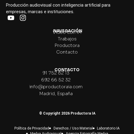
Producción audiovisual con inteligencia artificial para
empresas, marcas e instituciones.
NAVEGACIÓN
Vídeo con IA
Trabajos
Productora
Contacto
CONTACTO
91 752 82 13
692 66 52 32
info@productoraia.com
Madrid, España
© Copyright 2026 Productora IA
Política de Privacidad
Derechos / Uso Material
Laboratorio IA
Medya Audiovisual
Agencia Fotografía Medya