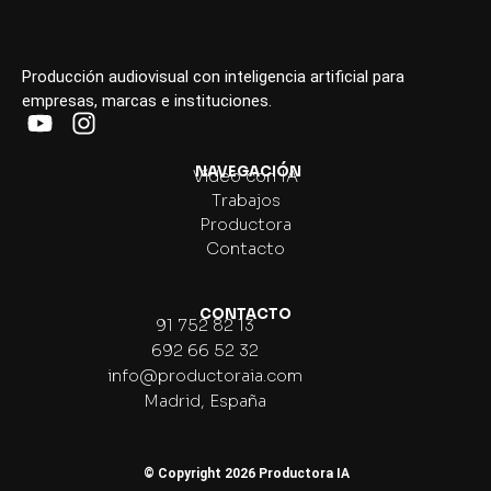
Producción audiovisual con inteligencia artificial para
empresas, marcas e instituciones.
NAVEGACIÓN
Vídeo con IA
Trabajos
Productora
Contacto
CONTACTO
91 752 82 13
692 66 52 32
info@productoraia.com
Madrid, España
© Copyright 2026 Productora IA