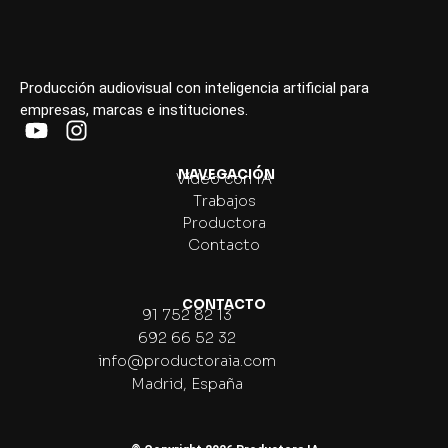
Producción audiovisual con inteligencia artificial para
empresas, marcas e instituciones.
NAVEGACIÓN
Vídeo con IA
Trabajos
Productora
Contacto
CONTACTO
91 752 82 13
692 66 52 32
info@productoraia.com
Madrid, España