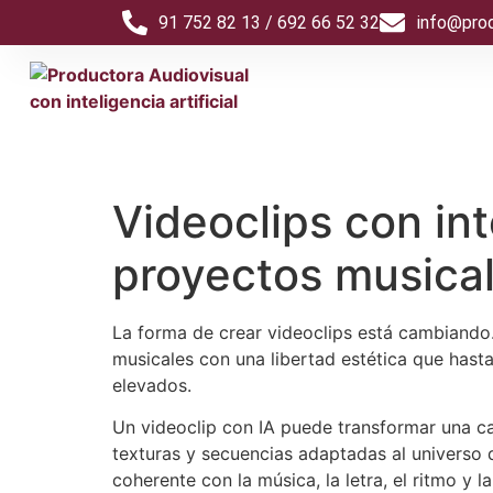
91 752 82 13 / 692 66 52 32
info@pro
Videoclips con inte
proyectos musica
La forma de crear videoclips está cambiando. L
musicales con una libertad estética que hast
elevados.
Un videoclip con IA puede transformar una can
texturas y secuencias adaptadas al universo d
coherente con la música, la letra, el ritmo y l