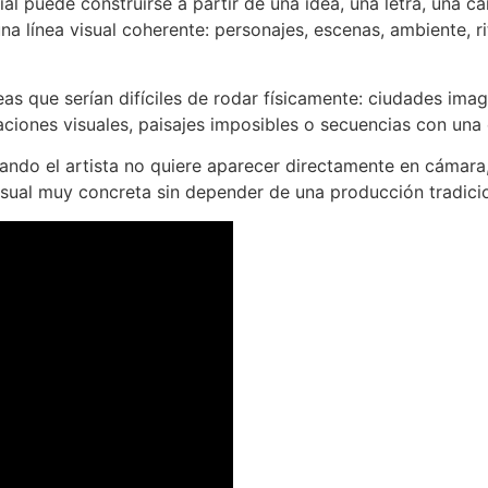
ial puede construirse a partir de una idea, una letra, una c
 una línea visual coherente: personajes, escenas, ambiente,
eas que serían difíciles de rodar físicamente: ciudades imag
aciones visuales, paisajes imposibles o secuencias con una
ando el artista no quiere aparecer directamente en cámar
isual muy concreta sin depender de una producción tradicio