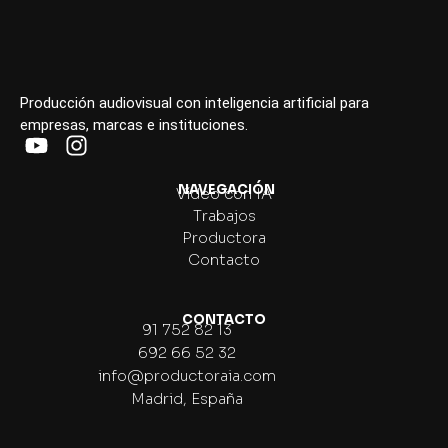
Producción audiovisual con inteligencia artificial para
empresas, marcas e instituciones.
NAVEGACIÓN
Vídeo con IA
Trabajos
Productora
Contacto
CONTACTO
91 752 82 13
692 66 52 32
info@productoraia.com
Madrid, España