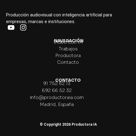
Producción audiovisual con inteligencia artificial para
empresas, marcas e instituciones.
NAVEGACIÓN
Vídeo con IA
Trabajos
Productora
Contacto
CONTACTO
91 752 82 13
692 66 52 32
info@productoraia.com
Madrid, España
© Copyright 2026 Productora IA