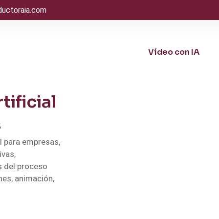
ductoraia.com
Vídeo con IA
tificial
s
al para empresas,
ivas,
s del proceso
nes, animación,